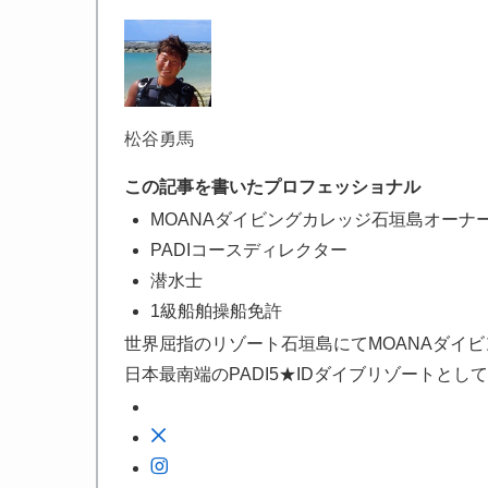
松谷勇馬
この記事を書いたプロフェッショナル
MOANAダイビングカレッジ石垣島オーナ
PADIコースディレクター
潜水士
1級船舶操船免許
世界屈指のリゾート石垣島にてMOANAダイ
日本最南端のPADI5★IDダイブリゾートと